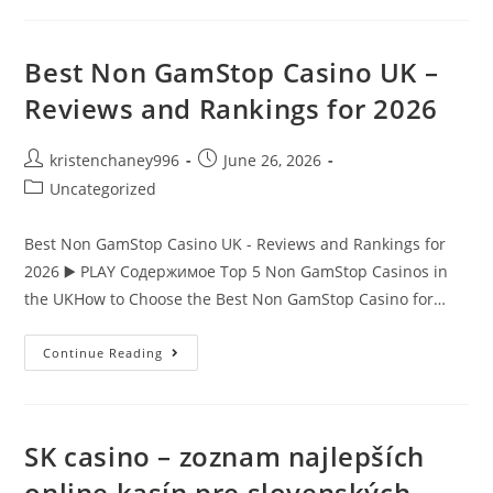
Best Non GamStop Casino UK –
Reviews and Rankings for 2026
kristenchaney996
June 26, 2026
Uncategorized
Best Non GamStop Casino UK - Reviews and Rankings for
2026 ▶️ PLAY Содержимое Top 5 Non GamStop Casinos in
the UKHow to Choose the Best Non GamStop Casino for…
Continue Reading
SK casino – zoznam najlepších
online kasín pre slovenských