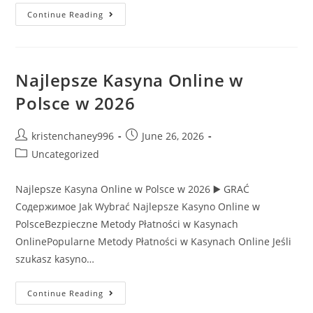
Continue Reading
Najlepsze Kasyna Online w
Polsce w 2026
kristenchaney996
June 26, 2026
Uncategorized
Najlepsze Kasyna Online w Polsce w 2026 ▶️ GRAĆ
Содержимое Jak Wybrać Najlepsze Kasyno Online w
PolsceBezpieczne Metody Płatności w Kasynach
OnlinePopularne Metody Płatności w Kasynach Online Jeśli
szukasz kasyno…
Continue Reading